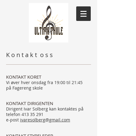
K o n t a k t o s s
KONTAKT KORET
Vi øver hver onsdag fra 19:00 til 21:45
på Fagereng skole
KONTAKT DIRIGENTEN
Dirigent Ivar Solberg kan kontaktes på
telefon
413 35 291
e-post
ivaresolberg@gmail.com
KONTAKT STYRELEDER